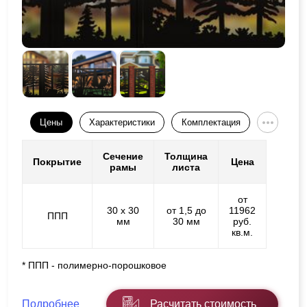
Цены
Характеристики
Комплектация
Сечение
Толщина
Покрытие
Цена
рамы
листа
от
30 х 30
от 1,5 до
11962
ППП
мм
30 мм
руб.
кв.м.
* ППП - полимерно-порошковое
Подробнее
Расчитать стоимость