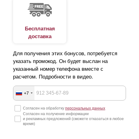
впишется в общий ландшафт участка, обеспечит его
безопасность?
Увы, на рынке есть немало недобросовестных
Бесплатная
доставка
компаний. Наобещают "Золотые горы", и технично
скроются за ними. А у вас помимо потери денег, сроки
Для получения этих бонусов, потребуется
по строительству сорваны и все планы нарушены. Как
указать промокод. Он будет выслан на
подобрать идеальный вариант люксового ограждения и
указанный номер телефона вместе с
не попасть в руки мошенников, читайте далее.
расчетом. Подробности в видео.
Подготовка к строительству забора
+7
Начнем с того, что покупка и установка забора для дачи
Согласен на обработку
персональных данных
Согласен на получение информации
или для загородного дома, крайне затратная статья
и рекламных предложений (сможете отказаться в любое
расходов. Поэтому еще на этапе составления дизайн-
время)
проекта стоит детально продумать все нюансы: