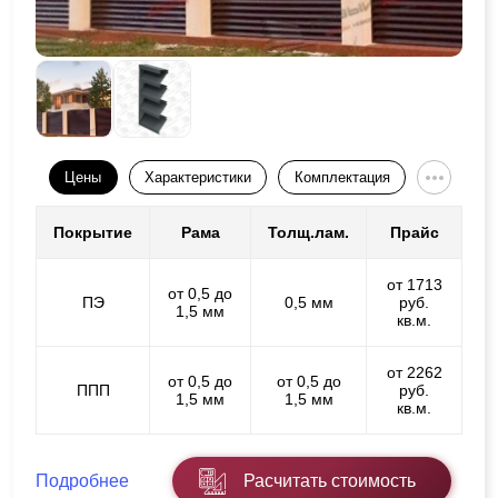
Цены
Характеристики
Комплектация
Покрытие
Рама
Толщ.лам.
Прайс
от 1713
от 0,5 до
ПЭ
0,5 мм
руб.
1,5 мм
кв.м.
от 2262
от 0,5 до
от 0,5 до
ППП
руб.
1,5 мм
1,5 мм
кв.м.
Подробнее
Расчитать стоимость