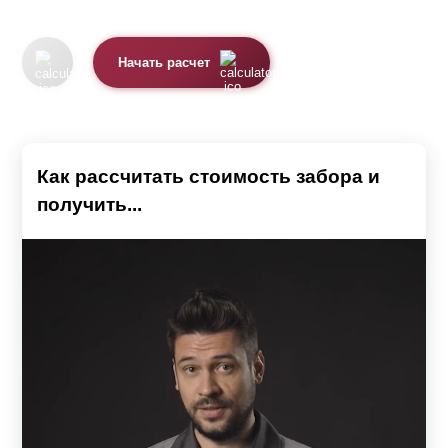
определиться с типом, дизайном и размером
конструкции, также учесть особенности рельефа участка
Начать расчет
и характеристики грунта. Так как от этого напрямую
будет зависеть размер бюджета, необходимого для
воплощения вашей задумки.
Важным нюансом является проходимость. В случае,
Как рассчитать стоимость забора и
если дом находится в центральных частях города,
получить...
лучше всего подобрать глухой вариант ограждения. Так
вы сможете избежать посторонних взглядов и создать
эффект подавления шума от проезжающего
транспорта. К тому же, высокая конструкция станет
гарантом вашей безопасности и преградит путь ворам.
Перед строительством следует учитывать размеры
участка и дома. Они должны друг другу соответствовать.
Например, не очень красиво смотрится двухметровый