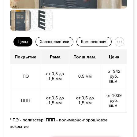
Цены
Характеристики
Комплектация
Покрытие
Рама
Толщ.лам.
Цена
от 942
от 0,5 до
ПЭ
0,5 мм
руб.
1,5 мм
кв.м.
от 1039
от 0,5 до
от 0,5 до
ППП
руб.
1,5 мм
1,5 мм
кв.м.
* ПЭ - полиэстер, ППП - полимерно-порошковое
покрытие