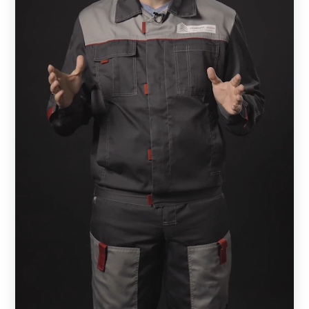
забор, который находится рядом с одноэтажным домом.
Чтобы добиться гармонии, необходимо подобрать
вариант на 1-1,5 метра. Если же ваш дом состоит из
нескольких этажей, то и забор должен быть значительно
выше.
Также важно обратить внимание на характер участка.
Если он расположен на местности с большим
перепадом высот или посреди холмов, то установка
конструкции значительно осложнится (увеличивается
бюджет). В этом случае можно выбрать более простой и
доступный вариант, который не потребует
дополнительных вложений.
Крайне важно, чтобы фасад коттеджа и лицевая часть
конструкции дополняли друг друга, создавая эффект
единой конструкции. А достигается он благодаря