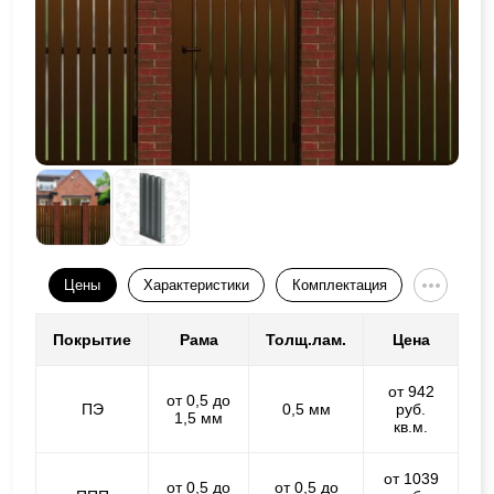
Цены
Характеристики
Комплектация
Покрытие
Рама
Толщ.лам.
Цена
от 942
от 0,5 до
ПЭ
0,5 мм
руб.
1,5 мм
кв.м.
от 1039
от 0,5 до
от 0,5 до