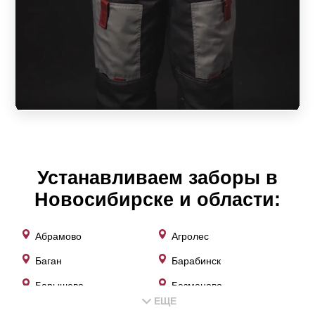
Устанавливаем заборы в
Новосибирске и области:
Абрамово
Агролес
Баган
Барабинск
Барышево
Безменово
ЕЩЕ
Берёзовка
Битки