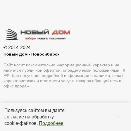
Тогучин
Толмачёво
Тулинский
Убинское
Ужаниха
Улыбино
Усть-Тарка
Утянка
Хорошее
Чаны
© 2014-2024
Новый Дом - Новосибирск
Черепаново
Чернаково
Сайт носит исключительно информационный характер и не
Черновка
Чернореченский
является публичной офертой, определяемой положениями ГК
РФ. Для получения подробной информации о наличии, видах,
Чик
Чистоозёрное
характеристиках и стоимости услуг и товаров обращайтесь в
офис продаж.
Чулым
Чумаково
Шайдурово
Шахта
Шипуново
Элитный
Пользуясь сайтом вы даете
Разработка сайта
Lukevium
согласие на обработку
Юный Ленинец
Ярково
Политика конфиденциальности
cookie-файлов
.
Подробнее
Пользовательское соглашение