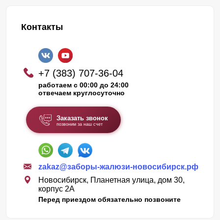
Октябрьский
Октябрьское
Ордынское
Петровский
Контакты
Плотниково
Поваренка
Половинное
Полойка
+7 (383) 707-36-04
Посевная
Прокудское
работаем с 00:00 до 24:00
отвечаем круглосуточно
Пролетарский
Пушной
Раздольное
Раисино
Заказать звонок
позвоним за наш счет
Решёты
Садовый
Северное
Скала
Сокур
Сосновка
zakaz@заборы-жалюзи-новосибирск.рф
Станционно-Ояшинский
Сузун
Новосибирск, Планетная улица, дом 30,
корпус 2А
Табулга
Тальменка
Перед приездом обязательно позвоните
Татарск
Ташара