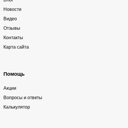
Легостаево
Ленинское
Новости
Линёво
Листвянский
Видео
Майский
Мамоново
Отзывы
Марусино
Маслянино
Контакты
Медведское
Мичуринский
Карта сайта
Мохнатый Лог
Мочище
Мошково
Набережное
Нагорное
Нижнекаменка
Помощь
Новокремлёвское
Новолуговое
Акции
Новомихайловка
Новопичугово
Вопросы и ответы
Новосибирск
Новотырышкино
Калькулятор
Новоцелинное
Новый Тартас
Новый Шарап
Обь