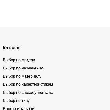
Бобровка
Болотное
Боровое
Бурмистрово
Быстровка
Быструха
Вагайцево
Венгерово
Верх-Ирмень
Верх-Тула
Каталог
Веселовское
Восход
Вьюны
Горный
Выбор по модели
Двуречье
Довольное
Выбор по назначению
Дорогино
Дубровино
Выбор по материалу
Выбор по характеристикам
Дупленская
Евсино
Выбор по способу монтажа
Железнодорожный
Жуланка
Выбор по типу
Завьялово
Заковряжино
Ворота и калитки