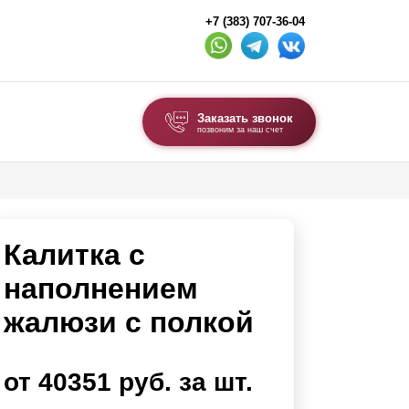
+7 (383) 707-36-04
Заказать звонок
позвоним за наш счет
ВЫБОР ПО ТИПУ
Модульные заборы и ограждения
Калитка с
Комбинированные заборы
Секционные заборы
наполнением
жалюзи с полкой
ВОРОТА И КАЛИТКИ
Ворота откатные
от 40351 руб. за шт.
Ворота распашные
Каркасы ворот