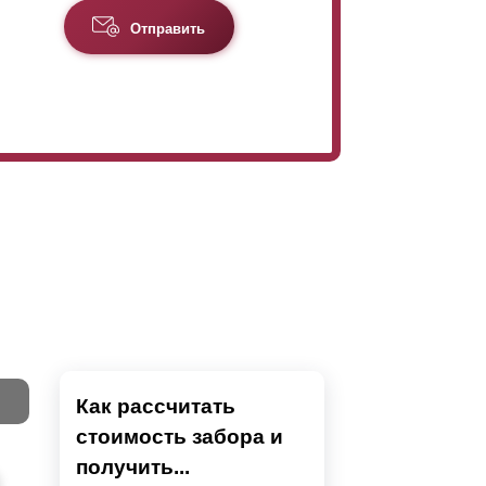
Отправить
Как рассчитать
стоимость забора и
Тест
получить...
Секци
Высок
Наши 
Выбра