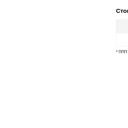
Сто
* ППП