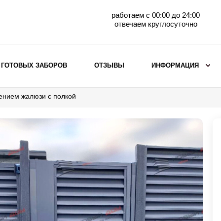
работаем с 00:00 до 24:00
отвечаем круглосуточно
 ГОТОВЫХ ЗАБОРОВ
ОТЗЫВЫ
ИНФОРМАЦИЯ
ением жалюзи с полкой
ВЫБОР ПО МАТЕРИАЛУ
Заборы с кирпичными столбами
Заборы из евроштакетника
горизонтального
Металлические заборы для дачи
Забор жалюзи с кирпичными столбами
Металлические заборы
Металлические ограждения