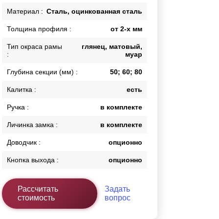
Калитки
Материал :
Сталь, оцинкованная сталь
Входные группы
Толщина профиля :
от 2-х мм
Ворота складные гармошка
Тип окраса рамы
глянец, матовый,
:
муар
ВСЕ ДЛЯ ЗАБОРА
Глубина секции (мм) :
50; 60; 80
Панели для забора
Калитка :
есть
Ручка :
в комплекте
Личинка замка :
в комплекте
Доводчик :
опционно
Кнопка выхода :
опционно
Рассчитать
Задать
стоимость
вопрос