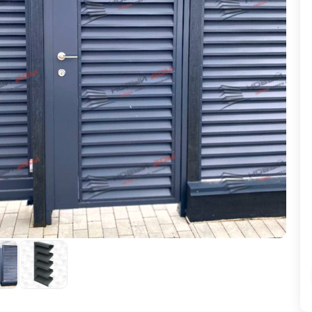
ВЫБОР ПО ХАРАКТЕРИСТИКАМ
Горизонтальные заборы
Высокие заборы
Красивые, дизайнерские заборы
ВЫБОР ПО СПОСОБУ МОНТАЖА
Заборы под ключ
Готовые заборы
Комплекты заборов-лего "сделай сам"
Быстровозводимые заборы