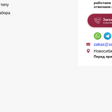
работаем 
 типу
отвечаем 
абора
Заказ
позвони
zakaz@з
Новосибир
Перед при