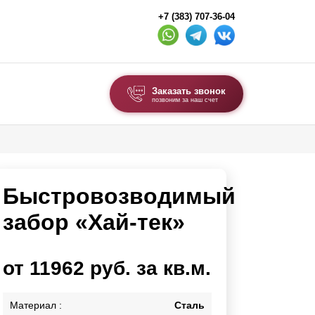
+7 (383) 707-36-04
Заказать звонок
позвоним за наш счет
ВЫБОР ПО ТИПУ
Модульные заборы и ограждения
Быстровозводимый
Комбинированные заборы
Секционные заборы
забор «Хай-тек»
ВОРОТА И КАЛИТКИ
от 11962 руб. за кв.м.
Ворота откатные
Ворота распашные
Материал :
Сталь
Каркасы ворот