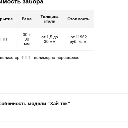
имость забора
Толщина
крытие
Рама
Стоимость
стали
30 х
от 1,5 до
от 11962
ППП
30
30 мм
руб. кв.м.
мм
- полиэстер, ППП - полимерно-порошковое
собенность модели “Хай-тек”