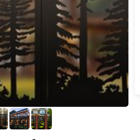
ВЫБОР ПО ХАРАКТЕРИСТИКАМ
Горизонтальные заборы
Высокие заборы
Красивые, дизайнерские заборы
ВЫБОР ПО СПОСОБУ МОНТАЖА
Заборы под ключ
Готовые заборы
Комплекты заборов-лего "сделай сам"
Быстровозводимые заборы