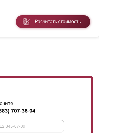
* ПЭ - поли
Расчитать стоимость
Подробнее
оните
383) 707-36-04