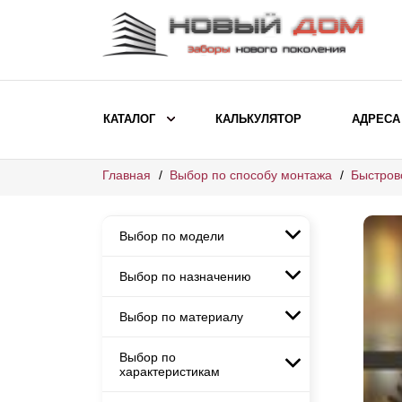
КАТАЛОГ
КАЛЬКУЛЯТОР
АДРЕСА
Главная
Выбор по способу монтажа
Быстров
ВЫБОР ПО МОДЕЛИ
Заборы Ранчо
Выбор по модели
Заборы Хай-тек
Заборы Классика
Выбор по назначению
Заборы Ранчо
Заборы Жалюзи
Заборы Хай-тек
Выбор по материалу
Заборы и ограждения для
Заборы Классика
детских садов
ВЫБОР ПО НАЗНАЧЕНИЮ
Заборы Жалюзи
Выбор по
Заборы с кирпичными столбами
Заборы для дачи
характеристикам
Заборы и ограждения для детских
Заборы из евроштакетника
Элитные заборы для коттеджей
садов