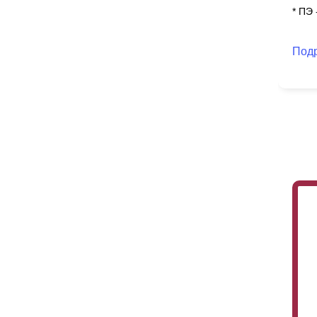
* ПЭ
Под