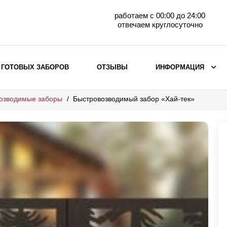
работаем с 00:00 до 24:00
отвечаем круглосуточно
 ГОТОВЫХ ЗАБОРОВ
ОТЗЫВЫ
ИНФОРМАЦИЯ
озводимые заборы
Быстровозводимый забор «Хай-тек»
ВЫБОР ПО МАТЕРИАЛУ
Заборы с кирпичными столбами
Заборы из евроштакетника
горизонтального
Металлические заборы для дачи
Забор жалюзи с кирпичными столбами
Металлические заборы
Металлические ограждения