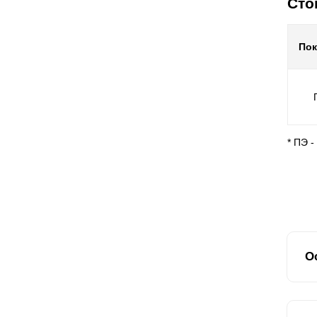
Сто
По
* ПЭ 
О