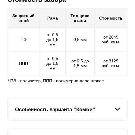
Защитный
Толщина
Рама
Стоимость
слой
стали
от 0,5
от 2649
ПЭ
до 1,5
0,5 мм
руб. кв.м.
мм
от 0,5
от 0,5 до
от 3129
ППП
до 1,5
1,5 мм
руб. кв.м.
мм
* ПЭ - полиэстер, ППП - полимерно-порошковое
Особенность варианта “Комби”
Все наши заборы отличаются не только надежной
конструкцией, но и простотой сборки. Когда