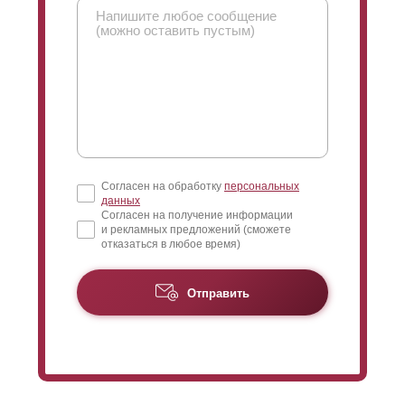
находящиеся за забором вас, не видят, а вы их
видите.
Поменяв
нахлест
, можно поменять угол обзора.
Обычно для того чтобы полностью закрыть угол
обзора изнутри, достаточно разместить ламели
без
нахлеста
. Если же клиент желает уменьшить угол
обзора еще и с улицы, то тогда можно
сделать
нахлест
.
Согласен на обработку
персональных
данных
Согласен на получение информации
и рекламных предложений (сможете
отказаться в любое время)
Отправить