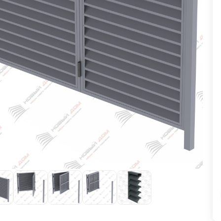
ВЫБОР ПО ХАРАКТЕРИСТИКАМ
Горизонтальные заборы
Высокие заборы
Красивые, дизайнерские заборы
ВЫБОР ПО СПОСОБУ МОНТАЖА
Заборы под ключ
Готовые заборы
Комплекты заборов-лего "сделай сам"
Быстровозводимые заборы