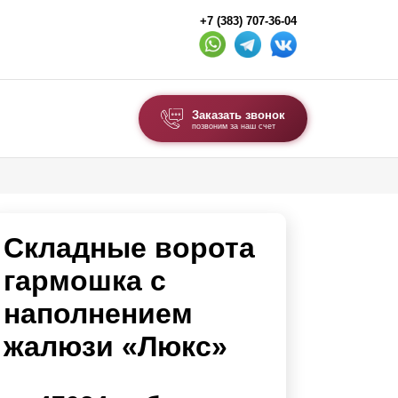
+7 (383) 707-36-04
Заказать звонок
позвоним за наш счет
ВЫБОР ПО ТИПУ
Модульные заборы и ограждения
Складные ворота
Комбинированные заборы
Секционные заборы
гармошка с
наполнением
ВОРОТА И КАЛИТКИ
жалюзи «Люкс»
Ворота откатные
Ворота распашные
Каркасы ворот