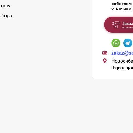
работаем 
 типу
отвечаем 
абора
Заказ
позвони
zakaz@з
Новосибир
Перед при