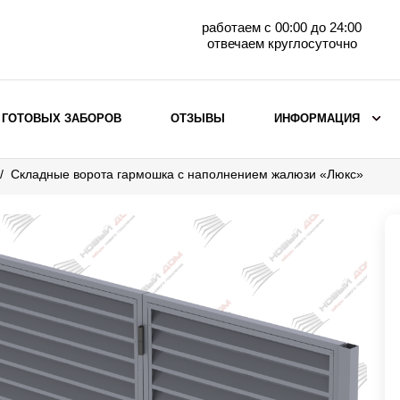
работаем с 00:00 до 24:00
отвечаем круглосуточно
 ГОТОВЫХ ЗАБОРОВ
ОТЗЫВЫ
ИНФОРМАЦИЯ
Складные ворота гармошка с наполнением жалюзи «Люкс»
ВЫБОР ПО МАТЕРИАЛУ
Заборы с кирпичными столбами
Заборы из евроштакетника
горизонтального
Металлические заборы для дачи
Забор жалюзи с кирпичными столбами
Металлические заборы
Металлические ограждения