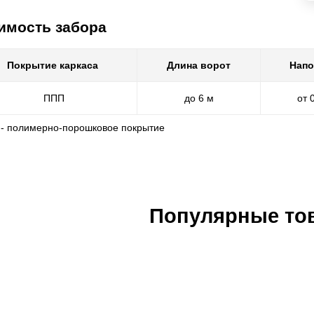
имость забора
Покрытие каркаса
Длина ворот
Напо
ППП
до 6 м
от 
 - полимерно-порошковое покрытие
Популярные то