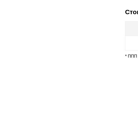
Сто
* ППП