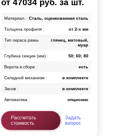
от 47034 руб. за шт.
Калитки
Входные группы
Материал :
Сталь, оцинкованная сталь
Ворота складные гармошка
Толщина профиля :
от 2-х мм
Тип окраса рамы
глянец, матовый,
ВСЕ ДЛЯ ЗАБОРА
:
муар
Панели для забора
Глубина секции (мм) :
50; 60; 80
Ворота в сборе :
есть
Складной механизм :
в комплекте
Засов :
в комплекте
Автоматика :
опционно
Рассчитать
Задать
стоимость
вопрос