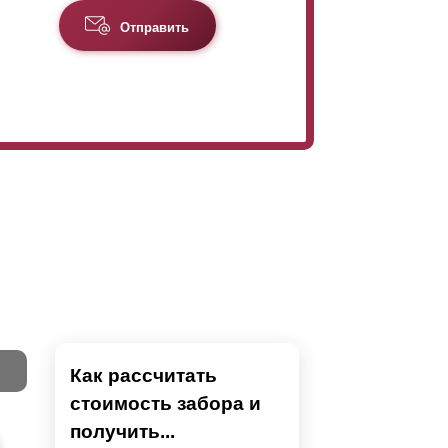
Отправить
Как рассчитать
стоимость забора и
Тест
получить...
Секци
Высок
Наши 
Выбра