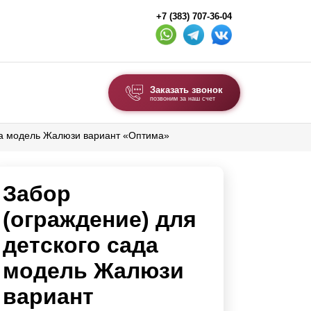
+7 (383) 707-36-04
Заказать звонок
позвоним за наш счет
ада модель Жалюзи вариант «Оптима»
ВЫБОР ПО ТИПУ
Модульные заборы и ограждения
Забор
Комбинированные заборы
Секционные заборы
(ограждение) для
детского сада
ВОРОТА И КАЛИТКИ
модель Жалюзи
Ворота откатные
вариант
Ворота распашные
Каркасы ворот