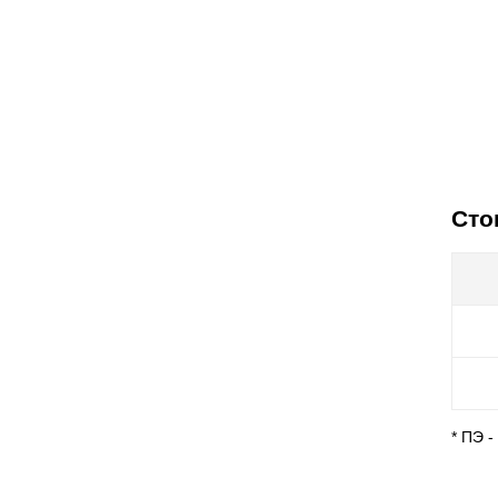
Сто
* ПЭ 