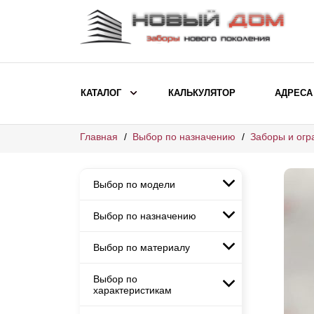
КАТАЛОГ
КАЛЬКУЛЯТОР
АДРЕСА
Главная
Выбор по назначению
Заборы и огр
ВЫБОР ПО МОДЕЛИ
Заборы Ранчо
Выбор по модели
Заборы Хай-тек
Заборы Классика
Выбор по назначению
Заборы Ранчо
Заборы Жалюзи
Заборы Хай-тек
Выбор по материалу
Заборы и ограждения для
Заборы Классика
детских садов
ВЫБОР ПО НАЗНАЧЕНИЮ
Заборы Жалюзи
Выбор по
Заборы с кирпичными столбами
Заборы для дачи
характеристикам
Заборы и ограждения для детских
Заборы из евроштакетника
Элитные заборы для коттеджей
садов