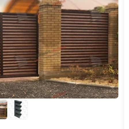
ВЫБОР ПО ХАРАКТЕРИСТИКАМ
Горизонтальные заборы
Высокие заборы
Красивые, дизайнерские заборы
ВЫБОР ПО СПОСОБУ МОНТАЖА
Заборы под ключ
Готовые заборы
Комплекты заборов-лего "сделай сам"
Быстровозводимые заборы