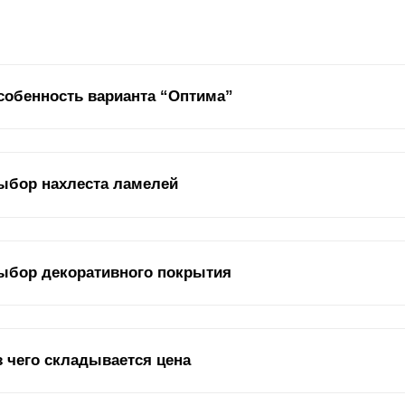
собенность варианта “Оптима”
е ограждения обеспечивают дополнительную безопасность, конфид
ыбор нахлеста ламелей
оме того, вы можете покрасить все типы заборов, чтобы добавить 
шей собственности. Однако каждый тип ограждения обладает своим
лает некоторые из них более подходящими для конкретных обстояте
мели
могут быть установлены с нахлестом или без нахлеста - стык
ыбор декоративного покрытия
висят два критерия: дизайнерское решение ограждения и угол обзор
коративное покрытие во многом определяет, как будет выглядеть за
з чего складывается цена
нкретно, это защитно-декоративное покрытие, поскольку, помимо д
ррозии, повреждений и других внешних воздействий. Мы используе