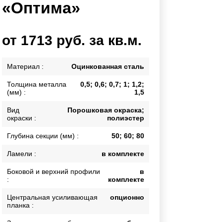
«Оптима»
Калитки
Входные группы
Ворота складные гармошка
от 1713 руб. за кв.м.
ВСЕ ДЛЯ ЗАБОРА
Материал :
Оцинкованная сталь
Толщина металла
0,5; 0,6; 0,7; 1; 1,2;
Панели для забора
(мм) :
1,5
Вид
Порошковая окраска;
окраски :
полиэстер
Глубина секции (мм) :
50; 60; 80
Ламели :
в комплекте
Боковой и верхний профили
в
:
комплекте
Центральная усиливающая
опционно
планка :