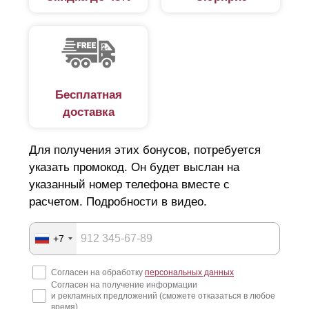
Бесплатная
доставка
Для получения этих бонусов, потребуется
указать промокод. Он будет выслан на
указанный номер телефона вместе с
При выборе стоит учитывать вкусовые предпочтения
расчетом. Подробности в видео.
относительно дизайна забора. Дело в том, что
больший объем делает забор более объемным с
наличием горизонтальных линий. Соответственно
+7
наоборот - чем меньше глубина, тем меньше изгибов
и горизонтальных линий. Заборы изготовленные из
Согласен на обработку
персональных данных
любого размера
ламелей
и глубины одинаково
Согласен на получение информации
соответствуют высокому качеству.
и рекламных предложений (сможете отказаться в любое
время)