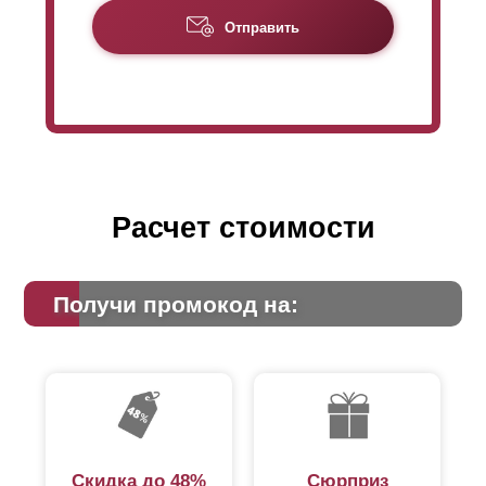
крепится специальными заклепками. И эти заклепки
Отправить
становятся видны и с лицевой стороны тоже, если
отсутствует нахлест
ламелей
. Хотя видимость
заклепок - это больше эстетическая часть и она никак
не влияет на функциональность забора и его
характеристики, многим не нравится, что заклепки
заметны. Поэтому заклепки можно спрятать за
нахлестом.
Расчет стоимости
Получи промокод на:
Скидка до 48%
Сюрприз