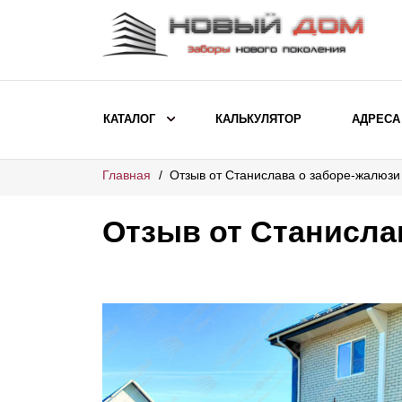
КАТАЛОГ
КАЛЬКУЛЯТОР
АДРЕСА
Главная
Отзыв от Станислава о заборе-жалюзи
ВЫБОР ПО МОДЕЛИ
Заборы Ранчо
Отзыв от Станисла
Заборы Хай-тек
Заборы Классика
Заборы Жалюзи
ВЫБОР ПО НАЗНАЧЕНИЮ
Заборы и ограждения для детских
садов