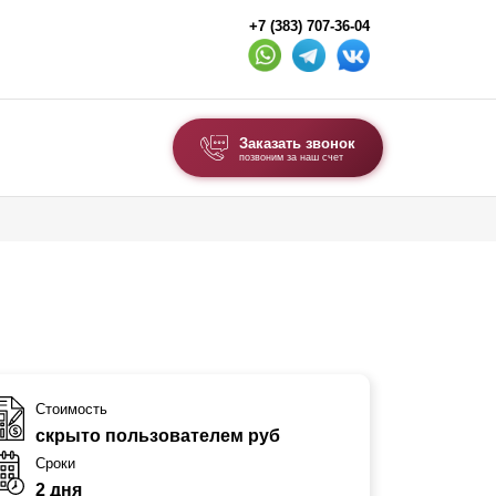
+7 (383) 707-36-04
Заказать звонок
позвоним за наш счет
ВЫБОР ПО ТИПУ
Модульные заборы и ограждения
Комбинированные заборы
Секционные заборы
ВОРОТА И КАЛИТКИ
Стоимость
скрыто пользователем руб
Ворота откатные
Сроки
Ворота распашные
2 дня
Каркасы ворот