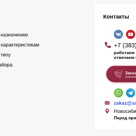
Контакты
 назначению
+7 (383
 характеристикам
работаем 
 типу
отвечаем 
абора
Заказ
позвони
zakaz@з
Новосибир
Перед при