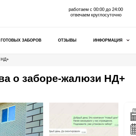
работаем с 00:00 до 24:00
отвечаем круглосуточно
 ГОТОВЫХ ЗАБОРОВ
ОТЗЫВЫ
ИНФОРМАЦИЯ
 НД+
ВЫБОР ПО МАТЕРИАЛУ
Заборы с кирпичными столбами
ва о заборе-жалюзи НД+
Заборы из евроштакетника
горизонтального
Металлические заборы для дачи
Забор жалюзи с кирпичными столбами
Металлические заборы
Металлические ограждения