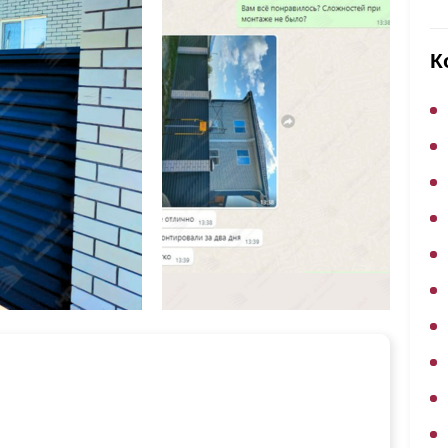
ВЫБОР ПО ХАРАКТЕРИСТИКАМ
Горизонтальные заборы
К
Высокие заборы
Красивые, дизайнерские заборы
ВЫБОР ПО СПОСОБУ МОНТАЖА
Заборы под ключ
Готовые заборы
Комплекты заборов-лего "сделай сам"
Быстровозводимые заборы