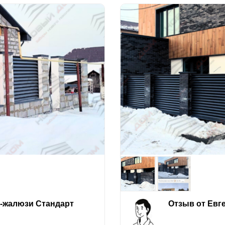
е-жалюзи Стандарт
Отзыв от Евг