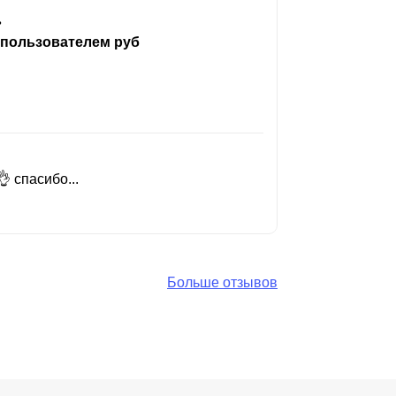
ь
 пользователем руб
 спасибо...
Добрый день
Читать вес
Больше отзывов